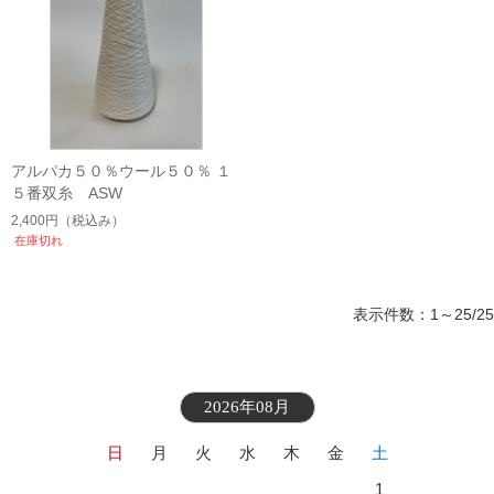
アルパカ５０％ウール５０％ １
５番双糸 ASW
2,400円
（税込み）
在庫切れ
表示件数：1～25/25
2026年08月
日
月
火
水
木
金
土
1