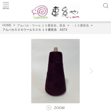
HOME
アルパカ・ウール １５番単糸、双糸
・１５番双糸
アルパカ５０％ウール５０％ １５番双糸 AS73
ZOOM