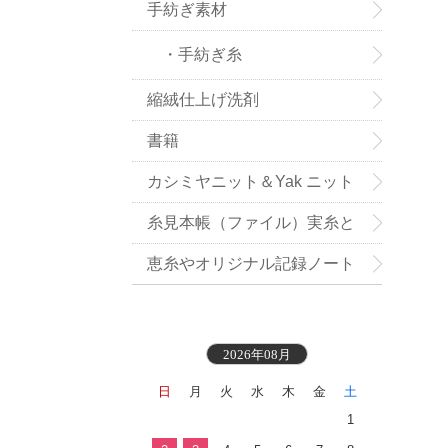
手紡ぎ素材
・手紡ぎ糸
縮絨仕上げ洗剤
書籍
カシミヤニット＆Yak ニット
小物お買い得
糸見本帳（ファイル）実糸と
織地見本付き
恵糸やオリジナル記録ノート
2026年08月
日
月
火
水
木
金
土
1