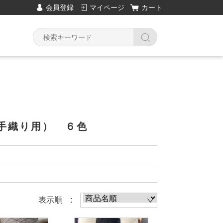
会員登録
マイページ
カート
Y
手織り用） ６色
表示順 :