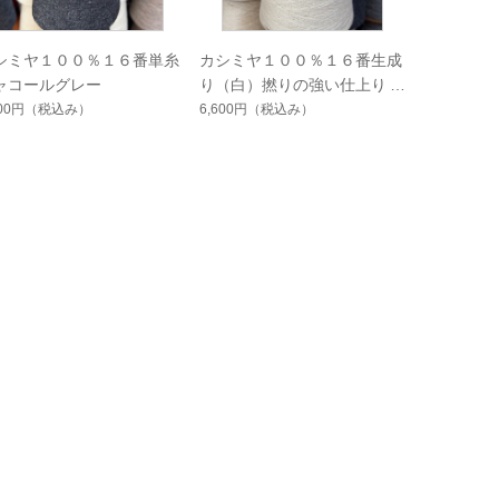
シミヤ１００％１６番単糸
カシミヤ１００％１６番生成
ャコールグレー
り（白）撚りの強い仕上りで
面白い
600円
（税込み）
6,600円
（税込み）