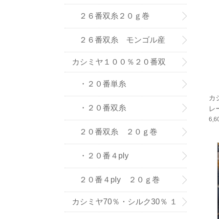
(株) の紡績糸
２６番双糸２０ｇ巻
２６番双糸 モンゴル産
カシミヤ１００％２０番双
糸・単糸
・２０番単糸
カ
・２０番双糸
レ
6,
２０番双糸 ２０ｇ巻
・２０番４ply
２０番４ply ２０ｇ巻
カシミヤ70％・シルク30％ １