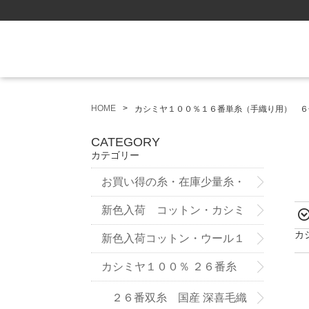
HOME
カシミヤ１００％１６番単糸（手織り用） ６
CATEGORY
カテゴリー
お買い得の糸・在庫少量糸・
試作品
新色入荷 コットン・カシミ
カ
ヤ ７５番糸3ply
新色入荷コットン・ウール１
２番双糸
カシミヤ１００％ ２６番糸
２６番双糸 国産 深喜毛織