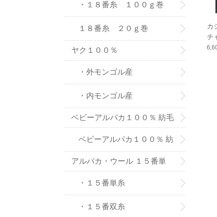
８番糸
・１８番糸 １００ｇ巻
カ
１８番糸 ２０ｇ巻
チ
6,
ヤク１００％
・外モンゴル産
・内モンゴル産
ベビーアルパカ１００％ 紡毛
糸
ベビーアルパカ１００％ 紡
アルパカ・ウール １５番単
毛糸-２０ｇ巻き
糸、双糸
・１５番単糸
・１５番双糸