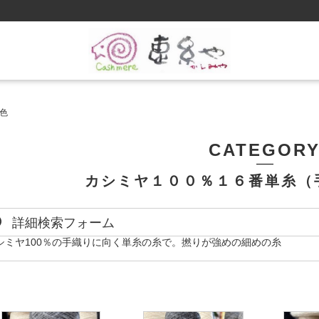
色
CATEGOR
カシミヤ１００％１６番単糸（
詳細検索フォーム
シミヤ100％の手織りに向く単糸の糸で。撚りが強めの細めの糸