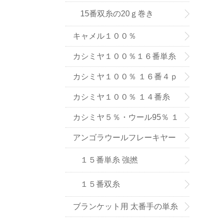
15番双糸の20ｇ巻き
キャメル１００％
カシミヤ１００％１６番単糸
（手織り用） ６色
カシミヤ１００％ １６番４ｐ
ｌｙ手編み用（中細タイプ）
カシミヤ１００％ １４番糸
（在庫限りで販売終了）
カシミヤ５％・ウール95％ １
６番単糸
アンゴラウールフレーキヤー
ン １５番糸
１５番単糸 強撚
１５番双糸
ブランケット用 太番手の単糸