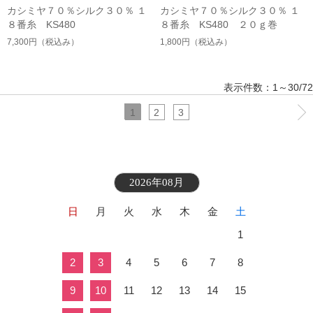
カシミヤ７０％シルク３０％ １
カシミヤ７０％シルク３０％ １
８番糸 KS480
８番糸 KS480 ２０ｇ巻
7,300円
（税込み）
1,800円
（税込み）
表示件数：1～30/72
1
2
3
2026年08月
日
月
火
水
木
金
土
1
2
3
4
5
6
7
8
9
10
11
12
13
14
15