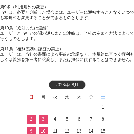
第9条（利用規約の変更）
当社は、必要と判断した場合には、ユーザーに通知することなくいつで
も本規約を変更することができるものとします。
第10条（通知または連絡）
ユーザーと当社との間の通知または連絡は、当社の定める方法によって
行うものとします。
第11条（権利義務の譲渡の禁止）
ユーザーは、当社の書面による事前の承諾なく、本規約に基づく権利も
しくは義務を第三者に譲渡し、または担保に供することはできません。
2026年08月
日
月
火
水
木
金
土
1
2
3
4
5
6
7
8
9
10
11
12
13
14
15