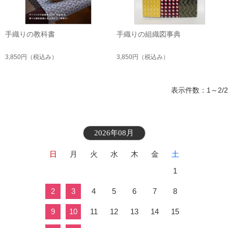
手織りの教科書
手織りの組織図事典
3,850円
（税込み）
3,850円
（税込み）
表示件数：1～2/2
2026年08月
日
月
火
水
木
金
土
1
2
3
4
5
6
7
8
9
10
11
12
13
14
15