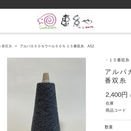
５番双糸
アルパカ５０％ウール５０％ １５番双糸 AS2
・１５番双糸
アルパ
番双糸 
2,400円
在庫
商品コード
数量