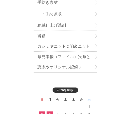
手紡ぎ素材
・手紡ぎ糸
縮絨仕上げ洗剤
書籍
カシミヤニット＆Yak ニット
小物お買い得
糸見本帳（ファイル）実糸と
織地見本付き
恵糸やオリジナル記録ノート
2026年08月
日
月
火
水
木
金
土
1