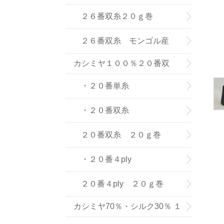
(株) の紡績糸
２６番双糸２０ｇ巻
２６番双糸 モンゴル産
カシミヤ１００％２０番双
糸・単糸
・２０番単糸
・２０番双糸
２０番双糸 ２０ｇ巻
・２０番４ply
２０番４ply ２０ｇ巻
カシミヤ70％・シルク30％ １