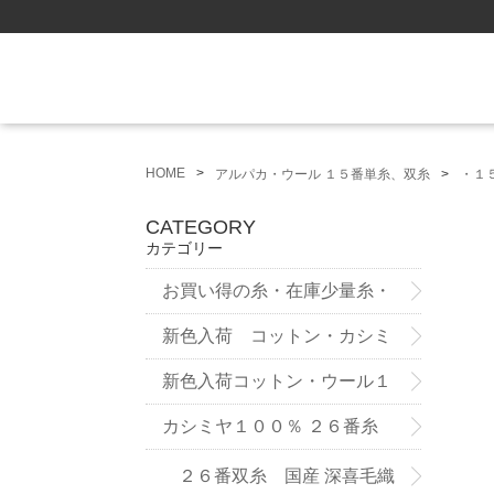
HOME
アルパカ・ウール １５番単糸、双糸
・１
CATEGORY
カテゴリー
お買い得の糸・在庫少量糸・
試作品
新色入荷 コットン・カシミ
ヤ ７５番糸3ply
新色入荷コットン・ウール１
２番双糸
カシミヤ１００％ ２６番糸
２６番双糸 国産 深喜毛織