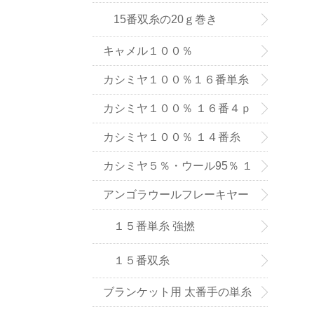
15番双糸の20ｇ巻き
キャメル１００％
カシミヤ１００％１６番単糸
（手織り用） ６色
カシミヤ１００％ １６番４ｐ
ｌｙ手編み用（中細タイプ）
カシミヤ１００％ １４番糸
（在庫限りで販売終了）
カシミヤ５％・ウール95％ １
６番単糸
アンゴラウールフレーキヤー
ン １５番糸
１５番単糸 強撚
１５番双糸
ブランケット用 太番手の単糸