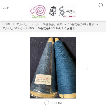
HOME
アルパカ・ウール １５番単糸、双糸
15番双糸の20ｇ巻き
アルパカ50％ウール50％１５番双糸AS２８の２０ｇ巻き
ZOOM