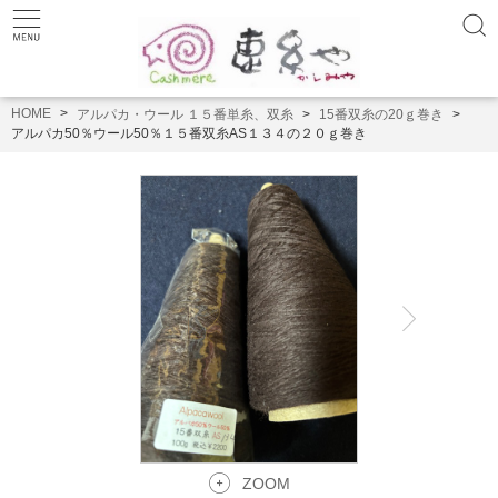
HOME
アルパカ・ウール １５番単糸、双糸
15番双糸の20ｇ巻き
アルパカ50％ウール50％１５番双糸AS１３４の２０ｇ巻き
ZOOM