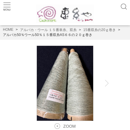
HOME
アルパカ・ウール １５番単糸、双糸
15番双糸の20ｇ巻き
アルパカ50％ウール50％１５番双糸AS６６の２０ｇ巻き
ZOOM