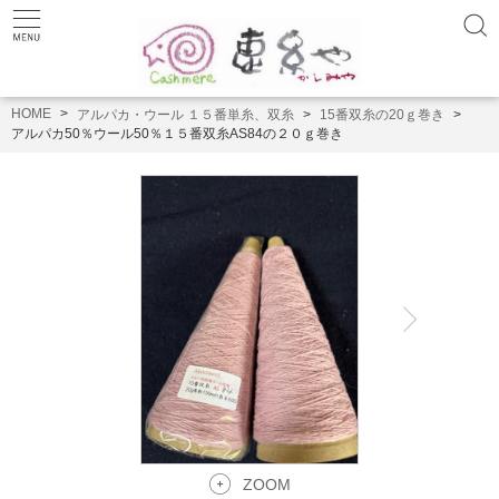
HOME
アルパカ・ウール １５番単糸、双糸
15番双糸の20ｇ巻き
アルパカ50％ウール50％１５番双糸AS84の２０ｇ巻き
ZOOM