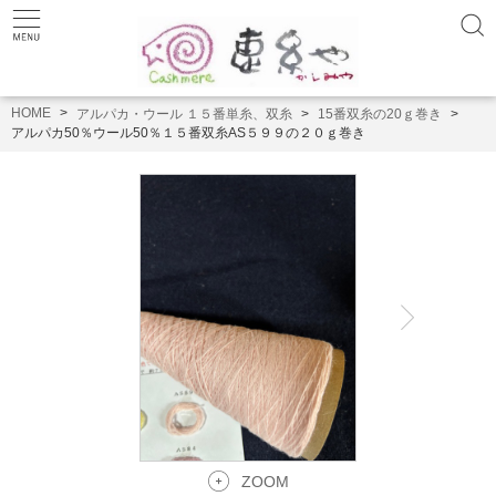
HOME
アルパカ・ウール １５番単糸、双糸
15番双糸の20ｇ巻き
アルパカ50％ウール50％１５番双糸AS５９９の２０ｇ巻き
ZOOM