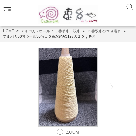
HOME
アルパカ・ウール １５番単糸、双糸
15番双糸の20ｇ巻き
アルパカ50％ウール50％１５番双糸AS197の２０ｇ巻き
ZOOM