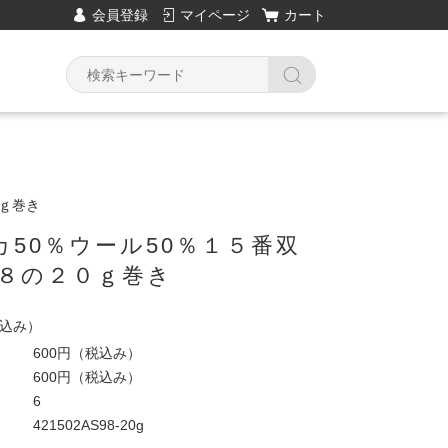
会員登録
マイページ
カート
0ｇ巻き
カ50％ウール50％１５番双
９８の２０ｇ巻き
込み）
600円
（税込み）
600円
（税込み）
6
421502AS98-20g