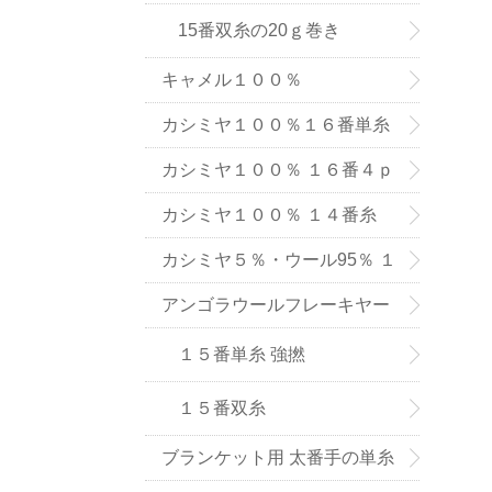
15番双糸の20ｇ巻き
キャメル１００％
カシミヤ１００％１６番単糸
（手織り用） ６色
カシミヤ１００％ １６番４ｐ
ｌｙ手編み用（中細タイプ）
カシミヤ１００％ １４番糸
（在庫限りで販売終了）
カシミヤ５％・ウール95％ １
６番単糸
アンゴラウールフレーキヤー
ン １５番糸
１５番単糸 強撚
１５番双糸
ブランケット用 太番手の単糸