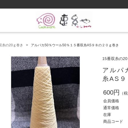
双糸の20ｇ巻き
アルパカ50％ウール50％１５番双糸AS９８の２０ｇ巻き
15番双糸の2
アルパ
糸AS
600円
（税
会員価格
通常価格
在庫
商品コード