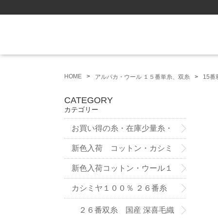
HOME
アルパカ・ウール １５番単糸、双糸
15番
CATEGORY
カテゴリー
お買い得の糸・在庫少量糸・
試作品
新色入荷 コットン・カシミ
ヤ ７５番糸3ply
新色入荷コットン・ウール１
２番双糸
カシミヤ１００％ ２６番糸
２６番双糸 国産 深喜毛織