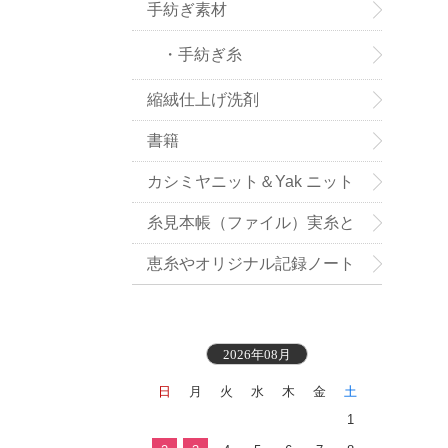
手紡ぎ素材
・手紡ぎ糸
縮絨仕上げ洗剤
書籍
カシミヤニット＆Yak ニット
小物お買い得
糸見本帳（ファイル）実糸と
織地見本付き
恵糸やオリジナル記録ノート
2026年08月
日
月
火
水
木
金
土
1