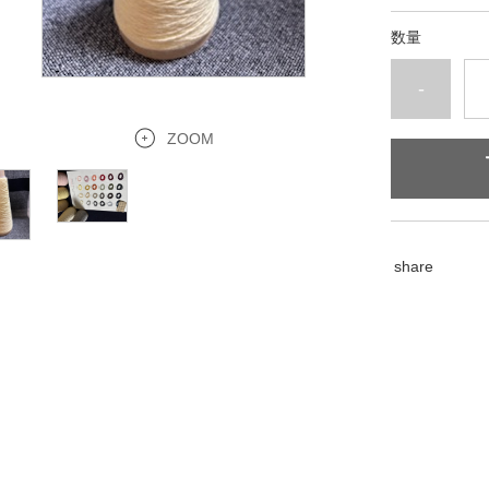
数量
-
ZOOM
share