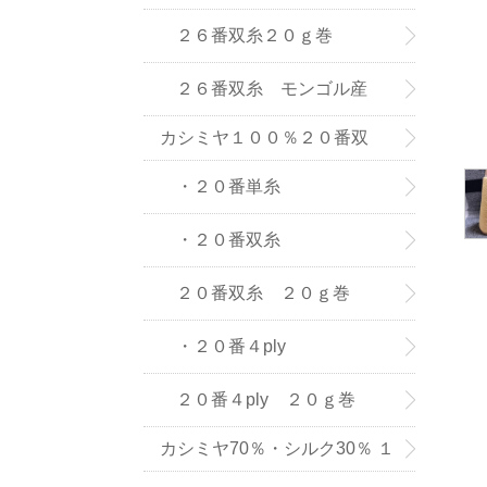
(株) の紡績糸
２６番双糸２０ｇ巻
２６番双糸 モンゴル産
カシミヤ１００％２０番双
糸・単糸
・２０番単糸
・２０番双糸
２０番双糸 ２０ｇ巻
・２０番４ply
２０番４ply ２０ｇ巻
カシミヤ70％・シルク30％ １