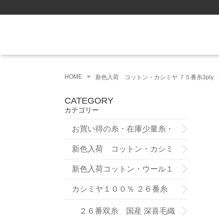
HOME
新色入荷 コットン・カシミヤ ７５番糸3ply
CATEGORY
カテゴリー
お買い得の糸・在庫少量糸・
試作品
新色入荷 コットン・カシミ
ヤ ７５番糸3ply
新色入荷コットン・ウール１
２番双糸
カシミヤ１００％ ２６番糸
２６番双糸 国産 深喜毛織