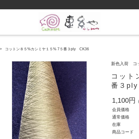
コットン８５%カシミヤ１５% 7５番３ply CK36
新色入荷 コッ
コット
番３ply
1,100円
会員価格
通常価格
在庫
商品コード