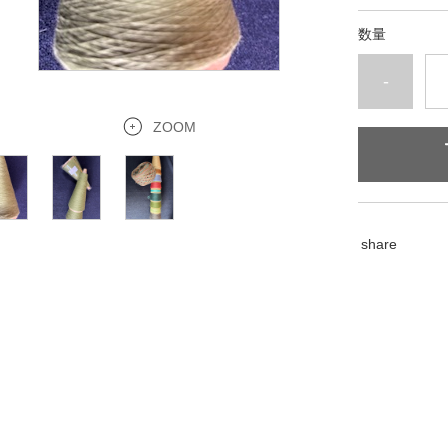
数量
-
ZOOM
share