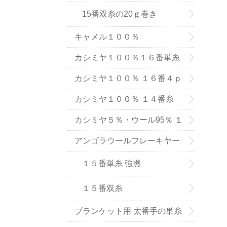
15番双糸の20ｇ巻き
キャメル１００％
カシミヤ１００％１６番単糸
（手織り用） ６色
カシミヤ１００％ １６番４ｐ
ｌｙ手編み用（中細タイプ）
カシミヤ１００％ １４番糸
（在庫限りで販売終了）
カシミヤ５％・ウール95％ １
６番単糸
アンゴラウールフレーキヤー
ン １５番糸
１５番単糸 強撚
１５番双糸
ブランケット用 太番手の単糸