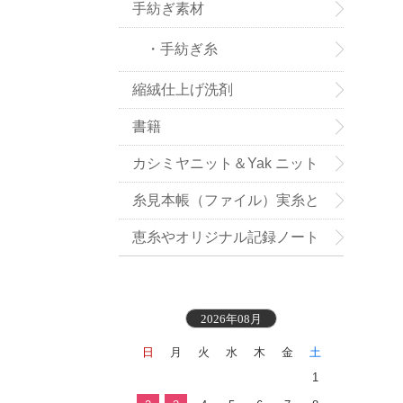
手紡ぎ素材
・手紡ぎ糸
縮絨仕上げ洗剤
書籍
カシミヤニット＆Yak ニット
小物お買い得
糸見本帳（ファイル）実糸と
織地見本付き
恵糸やオリジナル記録ノート
2026年08月
日
月
火
水
木
金
土
1