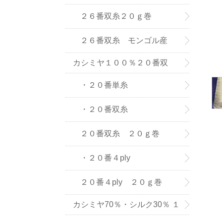
(株) の紡績糸
２６番双糸２０ｇ巻
２６番双糸 モンゴル産
カシミヤ１００％２０番双
糸・単糸
・２０番単糸
・２０番双糸
２０番双糸 ２０ｇ巻
・２０番４ply
２０番４ply ２０ｇ巻
カシミヤ70％・シルク30％ １