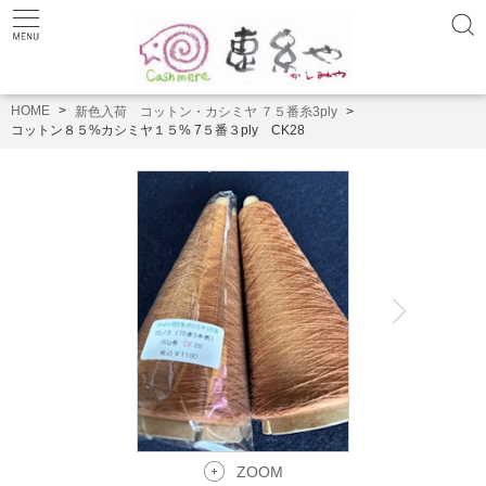
HOME
新色入荷 コットン・カシミヤ ７５番糸3ply
コットン８５%カシミヤ１５% 7５番３ply CK28
ZOOM