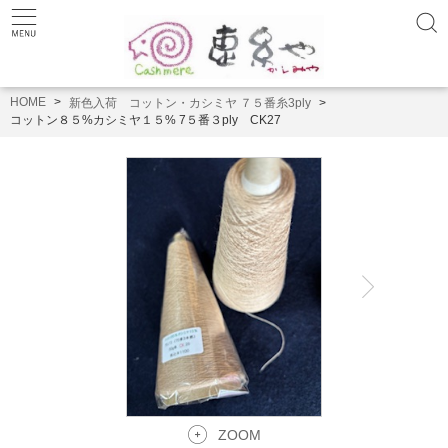
HOME
新色入荷 コットン・カシミヤ ７５番糸3ply
コットン８５%カシミヤ１５% 7５番３ply CK27
ZOOM