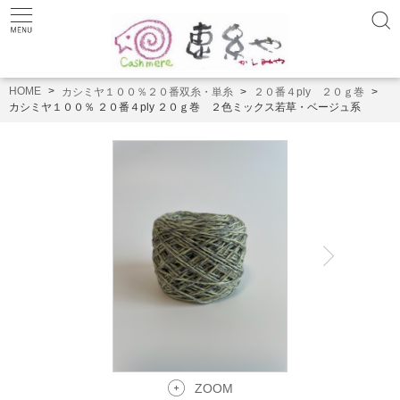
HOME
カシミヤ１００％２０番双糸・単糸
２０番４ply ２０ｇ巻
カシミヤ１００％ ２０番４ply ２０ｇ巻 ２色ミックス若草・ベージュ系
ZOOM