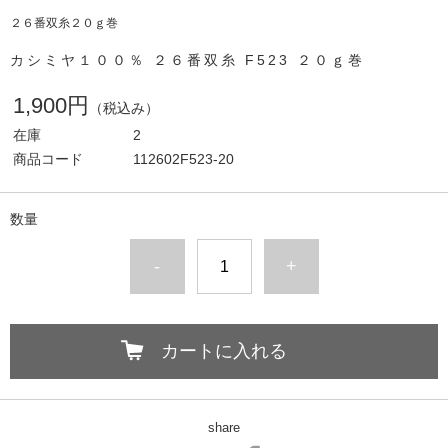
２６番双糸２０ｇ巻
カシミヤ１００％ ２６番双糸 F523 ２０ｇ巻
1,900円
（税込み）
在庫
2
商品コード
112602F523-20
数量
-
+
カートに入れる
share