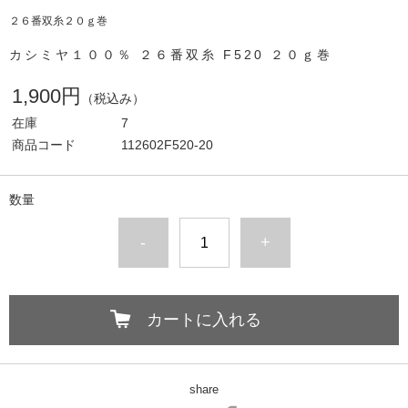
２６番双糸２０ｇ巻
カシミヤ１００％ ２６番双糸 F520 ２０ｇ巻
1,900円
（税込み）
在庫
7
商品コード
112602F520-20
数量
-
+
カートに入れる
share