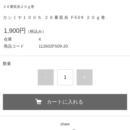
２６番双糸２０ｇ巻
カシミヤ１００％ ２６番双糸 F509 ２０ｇ巻
1,900円
（税込み）
在庫
4
商品コード
112602F509-20
数量
-
+
カートに入れる
share