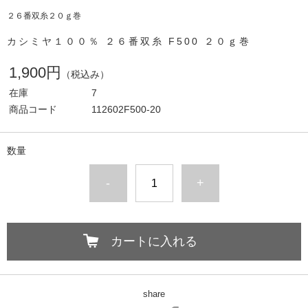
２６番双糸２０ｇ巻
カシミヤ１００％ ２６番双糸 F500 ２０ｇ巻
1,900円
（税込み）
在庫
7
商品コード
112602F500-20
数量
-
+
カートに入れる
share