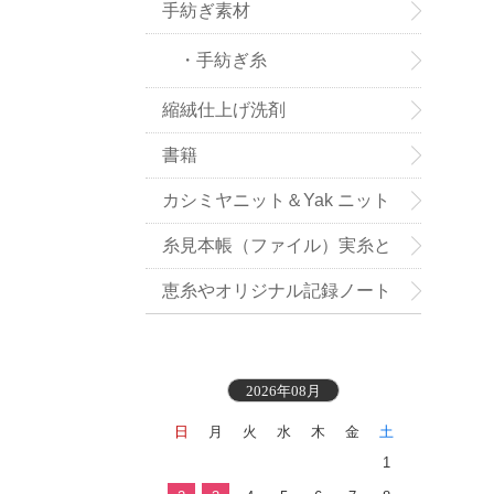
手紡ぎ素材
・手紡ぎ糸
縮絨仕上げ洗剤
書籍
カシミヤニット＆Yak ニット
小物お買い得
糸見本帳（ファイル）実糸と
織地見本付き
恵糸やオリジナル記録ノート
2026年08月
日
月
火
水
木
金
土
1