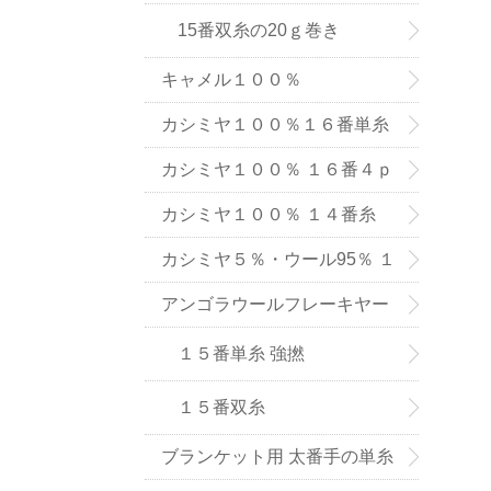
15番双糸の20ｇ巻き
キャメル１００％
カシミヤ１００％１６番単糸
（手織り用） ６色
カシミヤ１００％ １６番４ｐ
ｌｙ手編み用（中細タイプ）
カシミヤ１００％ １４番糸
（在庫限りで販売終了）
カシミヤ５％・ウール95％ １
６番単糸
アンゴラウールフレーキヤー
ン １５番糸
１５番単糸 強撚
１５番双糸
ブランケット用 太番手の単糸