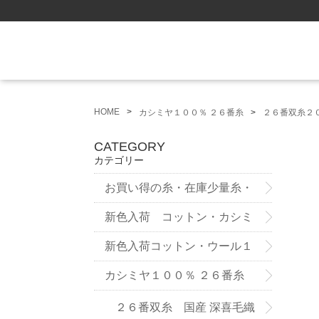
HOME
カシミヤ１００％ ２６番糸
２６番双糸２
CATEGORY
カテゴリー
お買い得の糸・在庫少量糸・
試作品
新色入荷 コットン・カシミ
ヤ ７５番糸3ply
新色入荷コットン・ウール１
２番双糸
カシミヤ１００％ ２６番糸
２６番双糸 国産 深喜毛織