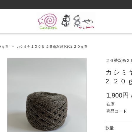
０ｇ巻
カシミヤ１００％ ２６番双糸 F202 ２０ｇ巻
２６番双糸２
カシミヤ
2 ２０
1,900円
在庫
商品コード
数量