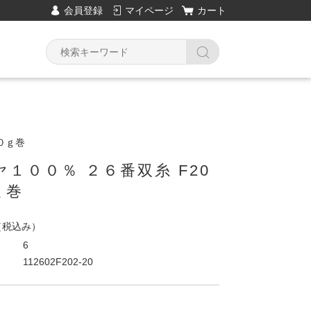
会員登録
マイページ
カート
０ｇ巻
１００％ ２６番双糸 F20
ｇ巻
（税込み）
6
112602F202-20