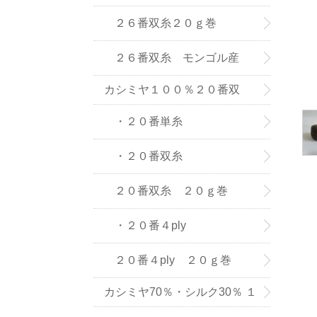
(株) の紡績糸
２６番双糸２０ｇ巻
２６番双糸 モンゴル産
カシミヤ１００％２０番双
糸・単糸
・２０番単糸
・２０番双糸
２０番双糸 ２０ｇ巻
・２０番４ply
２０番４ply ２０ｇ巻
カシミヤ70％・シルク30％ １