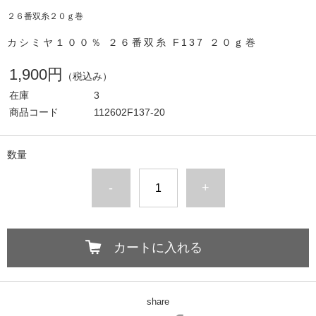
２６番双糸２０ｇ巻
カシミヤ１００％ ２６番双糸 F137 ２０ｇ巻
1,900円
（税込み）
在庫
3
商品コード
112602F137-20
数量
-
+
カートに入れる
share