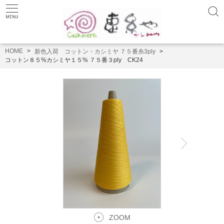
HOME
新色入荷 コットン・カシミヤ ７５番糸3ply
コットン８５%カシミヤ１５% ７５番３ply CK24
ZOOM