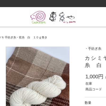
０％ 手紡ぎ糸・双糸 白 １０ｇ巻き
・手紡ぎ糸
カシミ
糸 白
1,000円
在庫
商品コード
数量