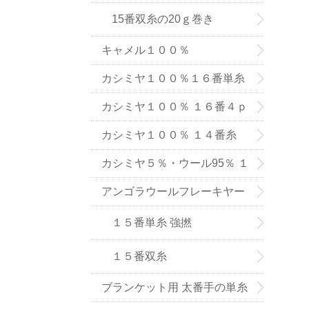
15番双糸の20ｇ巻き
キャメル１００％
カシミヤ１００％１６番単糸
（手織り用） ６色
カシミヤ１００％ １６番４ｐ
ｌｙ手編み用（中細タイプ）
カシミヤ１００％ １４番糸
（在庫限りで販売終了）
カシミヤ５％・ウール95％ １
６番単糸
アンゴラウールフレーキヤー
ン １５番糸
１５番単糸 強撚
１５番双糸
ブランケット用 太番手の単糸