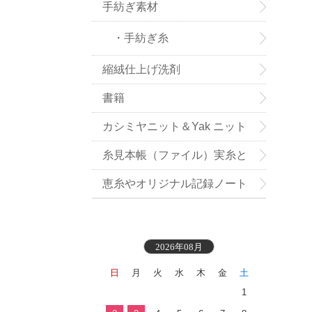
手紡ぎ素材
・手紡ぎ糸
縮絨仕上げ洗剤
書籍
カシミヤニット＆Yak ニット
小物お買い得
糸見本帳（ファイル）実糸と
織地見本付き
恵糸やオリジナル記録ノート
2026年08月
日
月
火
水
木
金
土
1