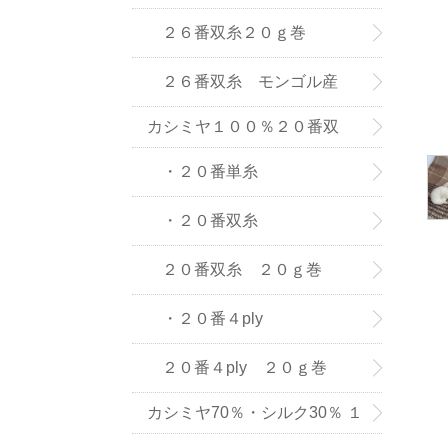
(株) の紡績糸
２６番双糸２０ｇ巻
２６番双糸 モンゴル産
カシミヤ１００％２０番双
糸・単糸
・２０番単糸
・２０番双糸
２０番双糸 ２０ｇ巻
・２０番４ply
２０番４ply ２０ｇ巻
カシミヤ70％・シルク30％ １