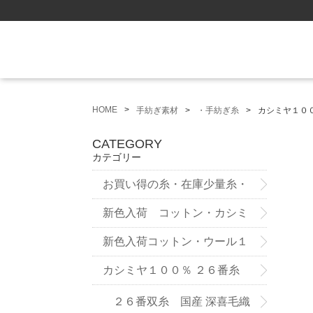
HOME
手紡ぎ素材
・手紡ぎ糸
カシミヤ１０
CATEGORY
カテゴリー
お買い得の糸・在庫少量糸・
試作品
新色入荷 コットン・カシミ
ヤ ７５番糸3ply
新色入荷コットン・ウール１
２番双糸
カシミヤ１００％ ２６番糸
２６番双糸 国産 深喜毛織