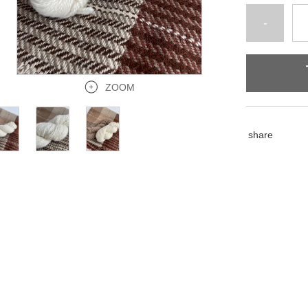
-
ZOOM
share