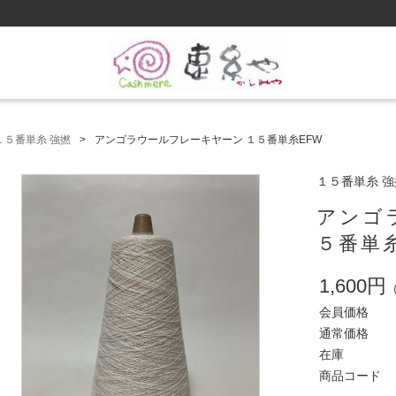
１５番単糸 強撚
アンゴラウールフレーキヤーン １５番単糸EFW
１５番単糸 強
アンゴ
５番単
1,600円
会員価格
通常価格
在庫
商品コード