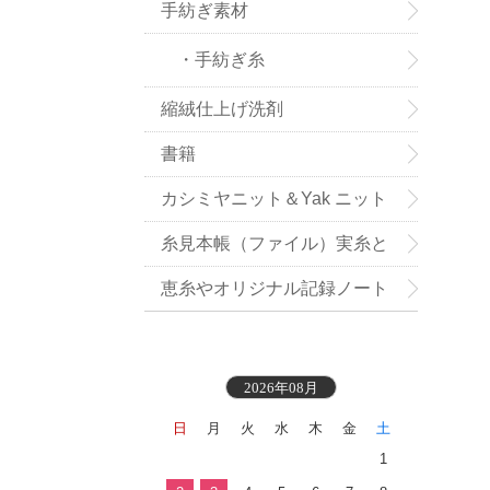
手紡ぎ素材
・手紡ぎ糸
縮絨仕上げ洗剤
書籍
カシミヤニット＆Yak ニット
小物お買い得
糸見本帳（ファイル）実糸と
織地見本付き
恵糸やオリジナル記録ノート
2026年08月
日
月
火
水
木
金
土
1