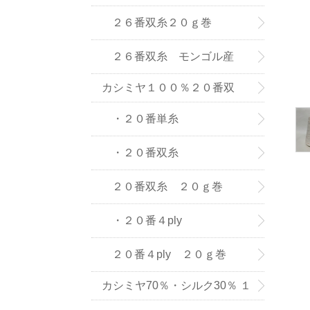
(株) の紡績糸
２６番双糸２０ｇ巻
２６番双糸 モンゴル産
カシミヤ１００％２０番双
糸・単糸
・２０番単糸
・２０番双糸
２０番双糸 ２０ｇ巻
・２０番４ply
２０番４ply ２０ｇ巻
カシミヤ70％・シルク30％ １