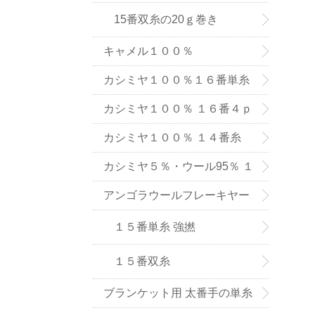
15番双糸の20ｇ巻き
キャメル１００％
カシミヤ１００％１６番単糸
（手織り用） ６色
カシミヤ１００％ １６番４ｐ
ｌｙ手編み用（中細タイプ）
カシミヤ１００％ １４番糸
（在庫限りで販売終了）
カシミヤ５％・ウール95％ １
６番単糸
アンゴラウールフレーキヤー
ン １５番糸
１５番単糸 強撚
１５番双糸
ブランケット用 太番手の単糸