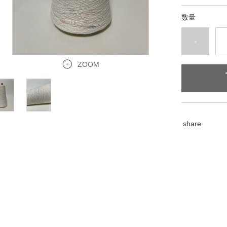
数量
-
ZOOM
share