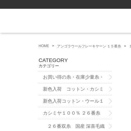
HOME
アンゴラウールフレーキヤーン １５番糸
CATEGORY
カテゴリー
お買い得の糸・在庫少量糸・
試作品
新色入荷 コットン・カシミ
ヤ ７５番糸3ply
新色入荷コットン・ウール１
２番双糸
カシミヤ１００％ ２６番糸
２６番双糸 国産 深喜毛織