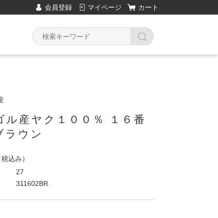
会員登録
マイページ
カート
産
ゴル産ヤク１００％ １６番
ブラウン
（税込み）
27
311602BR