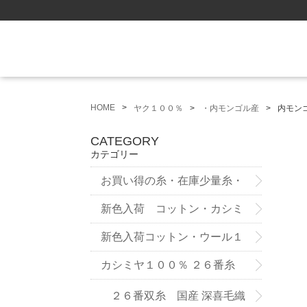
HOME
ヤク１００％
・内モンゴル産
内モン
CATEGORY
カテゴリー
お買い得の糸・在庫少量糸・
試作品
新色入荷 コットン・カシミ
ヤ ７５番糸3ply
新色入荷コットン・ウール１
２番双糸
カシミヤ１００％ ２６番糸
２６番双糸 国産 深喜毛織