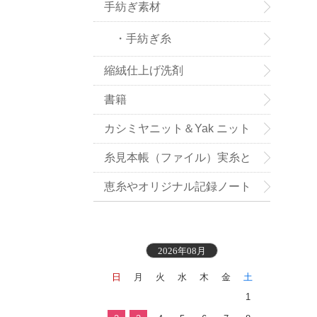
手紡ぎ素材
・手紡ぎ糸
縮絨仕上げ洗剤
書籍
カシミヤニット＆Yak ニット
小物お買い得
糸見本帳（ファイル）実糸と
織地見本付き
恵糸やオリジナル記録ノート
2026年08月
日
月
火
水
木
金
土
1