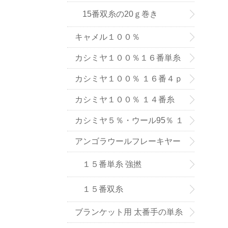
15番双糸の20ｇ巻き
キャメル１００％
カシミヤ１００％１６番単糸
（手織り用） ６色
カシミヤ１００％ １６番４ｐ
ｌｙ手編み用（中細タイプ）
カシミヤ１００％ １４番糸
（在庫限りで販売終了）
カシミヤ５％・ウール95％ １
６番単糸
アンゴラウールフレーキヤー
ン １５番糸
１５番単糸 強撚
１５番双糸
ブランケット用 太番手の単糸