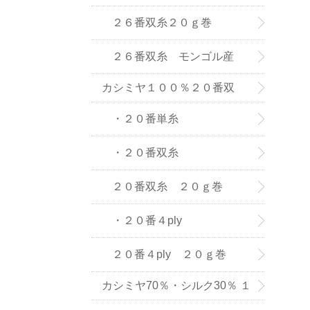
(株) の紡績糸
２６番双糸２０ｇ巻
２６番双糸 モンゴル産
カシミヤ１００％２０番双
糸・単糸
・２０番単糸
・２０番双糸
２０番双糸 ２０ｇ巻
・２０番４ply
２０番４ply ２０ｇ巻
カシミヤ70％・シルク30％ １