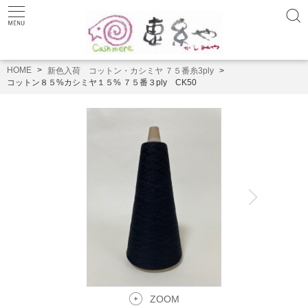
HOME
新色入荷 コットン・カシミヤ ７５番糸3ply
コットン８５%カシミヤ１５% ７５番３ply CK50
ZOOM