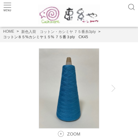
HOME
新色入荷 コットン・カシミヤ ７５番糸3ply
コットン８５%カシミヤ１５% ７５番３ply CK45
ZOOM