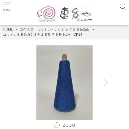
HOME
新色入荷 コットン・カシミヤ ７５番糸3ply
コットン８５%カシミヤ１５% ７５番３ply CK14
ZOOM