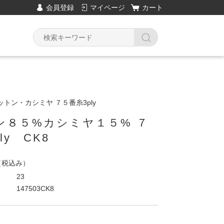
会員登録
マイページ
カート
トン・カシミヤ ７５番糸3ply
ン８５%カシミヤ１５% ７
ly CK8
（税込み）
23
147503CK8