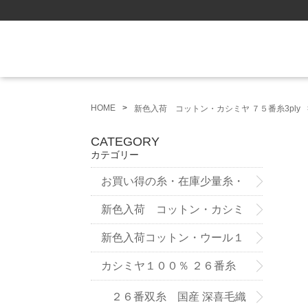
HOME
新色入荷 コットン・カシミヤ ７５番糸3ply
CATEGORY
カテゴリー
お買い得の糸・在庫少量糸・
試作品
新色入荷 コットン・カシミ
ヤ ７５番糸3ply
新色入荷コットン・ウール１
２番双糸
カシミヤ１００％ ２６番糸
２６番双糸 国産 深喜毛織