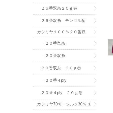
(株) の紡績糸
２６番双糸２０ｇ巻
２６番双糸 モンゴル産
カシミヤ１００％２０番双
糸・単糸
・２０番単糸
・２０番双糸
２０番双糸 ２０ｇ巻
・２０番４ply
２０番４ply ２０ｇ巻
カシミヤ70％・シルク30％ １