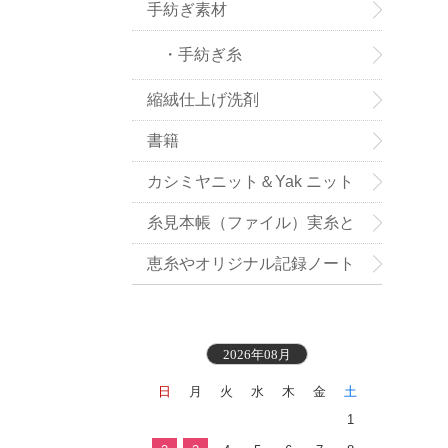
手紡ぎ素材
・手紡ぎ糸
縮絨仕上げ洗剤
書籍
カシミヤニット＆Yak ニット
小物お買い得
糸見本帳（ファイル）実糸と
織地見本付き
恵糸やオリジナル記録ノート
2026年08月
日
月
火
水
木
金
土
1