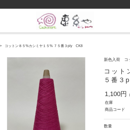
コットン８５%カシミヤ１５% ７５番３ply CK8
新色入荷 コッ
コット
５番３p
1,100円
在庫
商品コード
数量