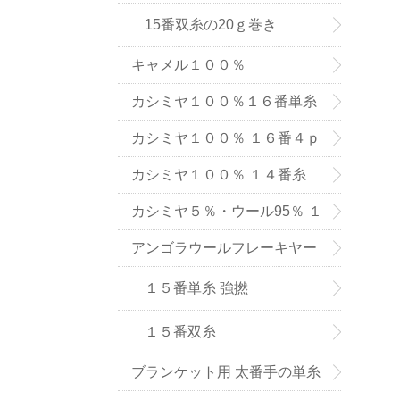
15番双糸の20ｇ巻き
キャメル１００％
カシミヤ１００％１６番単糸
（手織り用） ６色
カシミヤ１００％ １６番４ｐ
ｌｙ手編み用（中細タイプ）
カシミヤ１００％ １４番糸
（在庫限りで販売終了）
カシミヤ５％・ウール95％ １
６番単糸
アンゴラウールフレーキヤー
ン １５番糸
１５番単糸 強撚
１５番双糸
ブランケット用 太番手の単糸