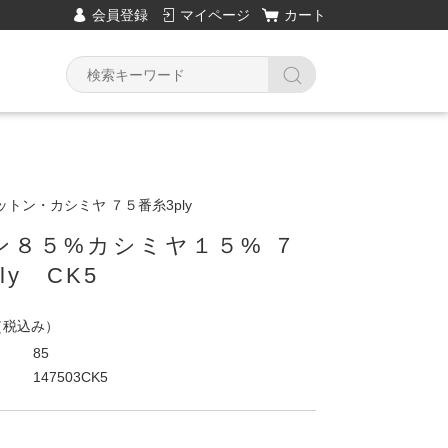
会員登録
マイページ
カート
トン・カシミヤ ７５番糸3ply
ン８５%カシミヤ１５% ７
ly CK5
（税込み）
85
147503CK5