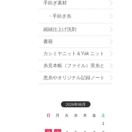
手紡ぎ素材
・手紡ぎ糸
縮絨仕上げ洗剤
書籍
カシミヤニット＆Yak ニット
小物お買い得
糸見本帳（ファイル）実糸と
織地見本付き
恵糸やオリジナル記録ノート
2026年08月
日
月
火
水
木
金
土
1