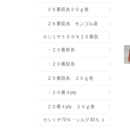
(株) の紡績糸
２６番双糸２０ｇ巻
２６番双糸 モンゴル産
カシミヤ１００％２０番双
糸・単糸
・２０番単糸
・２０番双糸
２０番双糸 ２０ｇ巻
・２０番４ply
２０番４ply ２０ｇ巻
カシミヤ70％・シルク30％ １