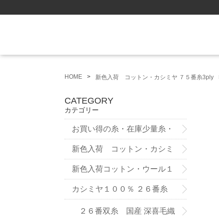
HOME
新色入荷 コットン・カシミヤ ７５番糸3ply
CATEGORY
カテゴリー
お買い得の糸・在庫少量糸・
試作品
新色入荷 コットン・カシミ
ヤ ７５番糸3ply
新色入荷コットン・ウール１
２番双糸
カシミヤ１００％ ２６番糸
２６番双糸 国産 深喜毛織