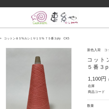
コットン８５%カシミヤ１５% ７５番３ply CK5
新色入荷 コッ
コット
５番３p
1,100円
在庫
商品コード
数量