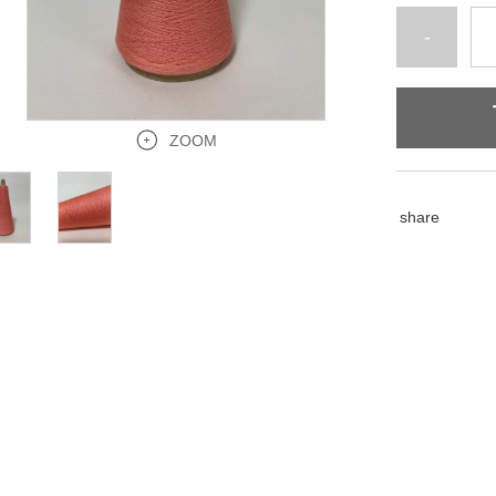
-
ZOOM
share