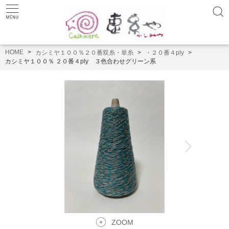
HOME
カシミヤ１００％２０番双糸・単糸
・２０番４ply
カシミヤ１００％ ２０番４ply ３色合わせグリーン系
ZOOM