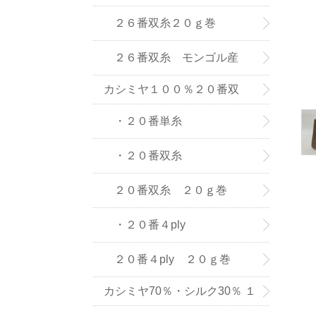
(株) の紡績糸
２６番双糸２０ｇ巻
２６番双糸 モンゴル産
カシミヤ１００％２０番双
糸・単糸
・２０番単糸
・２０番双糸
２０番双糸 ２０ｇ巻
・２０番４ply
２０番４ply ２０ｇ巻
カシミヤ70％・シルク30％ １