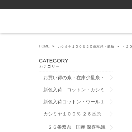
HOME
カシミヤ１００％２０番双糸・単糸
・２
CATEGORY
カテゴリー
お買い得の糸・在庫少量糸・
試作品
新色入荷 コットン・カシミ
ヤ ７５番糸3ply
新色入荷コットン・ウール１
２番双糸
カシミヤ１００％ ２６番糸
２６番双糸 国産 深喜毛織