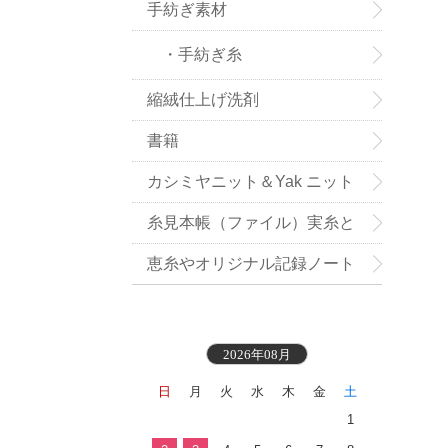
手紡ぎ素材
・手紡ぎ糸
縮絨仕上げ洗剤
書籍
カシミヤニット＆Yak ニット
小物お買い得
糸見本帳（ファイル）実糸と
織地見本付き
恵糸やオリジナル記録ノート
2026年08月
日
月
火
水
木
金
土
1