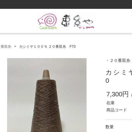
０番双糸
カシミヤ１００％ ２０番双糸 F70
・２０番双糸
カシミ
0
7,300円
在庫
商品コード
数量