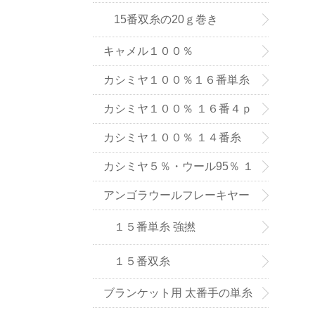
15番双糸の20ｇ巻き
キャメル１００％
カシミヤ１００％１６番単糸
（手織り用） ６色
カシミヤ１００％ １６番４ｐ
ｌｙ手編み用（中細タイプ）
カシミヤ１００％ １４番糸
（在庫限りで販売終了）
カシミヤ５％・ウール95％ １
６番単糸
アンゴラウールフレーキヤー
ン １５番糸
１５番単糸 強撚
１５番双糸
ブランケット用 太番手の単糸