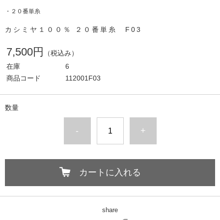
・２０番単糸
カシミヤ１００％ ２０番単糸 F03
7,500円
（税込み）
在庫
6
商品コード
112001F03
数量
-
+
カートに入れる
share