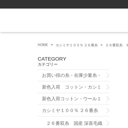
HOME
カシミヤ１００％ ２６番糸
２６番双糸 
CATEGORY
カテゴリー
お買い得の糸・在庫少量糸・
試作品
新色入荷 コットン・カシミ
ヤ ７５番糸3ply
新色入荷コットン・ウール１
２番双糸
カシミヤ１００％ ２６番糸
２６番双糸 国産 深喜毛織