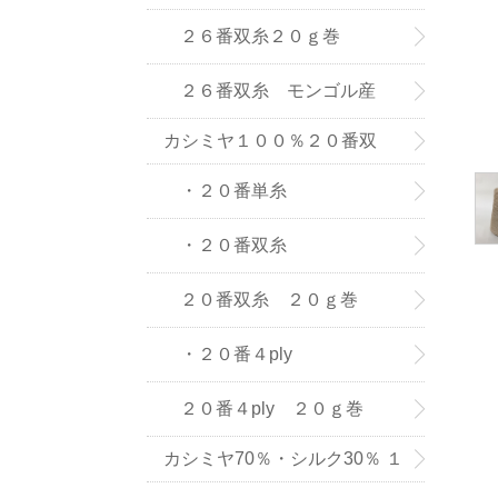
(株) の紡績糸
２６番双糸２０ｇ巻
２６番双糸 モンゴル産
カシミヤ１００％２０番双
糸・単糸
・２０番単糸
・２０番双糸
２０番双糸 ２０ｇ巻
・２０番４ply
２０番４ply ２０ｇ巻
カシミヤ70％・シルク30％ １