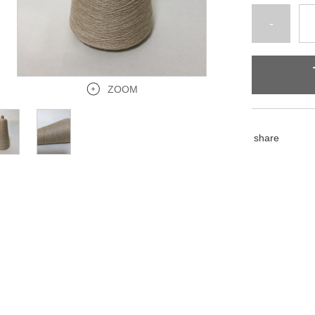
-
ZOOM
share