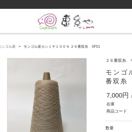
モンゴル産
モンゴル産カシミヤ１００％ ２６番双糸 SF01
２６番双糸 
モンゴ
番双糸 
7,000円
在庫
商品コード
数量