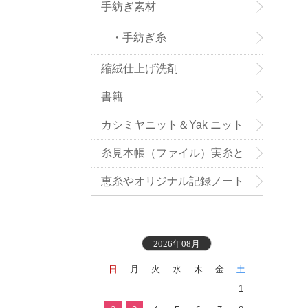
手紡ぎ素材
・手紡ぎ糸
縮絨仕上げ洗剤
書籍
カシミヤニット＆Yak ニット
小物お買い得
糸見本帳（ファイル）実糸と
織地見本付き
恵糸やオリジナル記録ノート
2026年08月
日
月
火
水
木
金
土
1