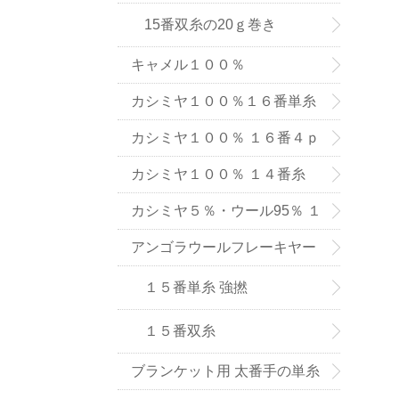
15番双糸の20ｇ巻き
キャメル１００％
カシミヤ１００％１６番単糸
（手織り用） ６色
カシミヤ１００％ １６番４ｐ
ｌｙ手編み用（中細タイプ）
カシミヤ１００％ １４番糸
（在庫限りで販売終了）
カシミヤ５％・ウール95％ １
６番単糸
アンゴラウールフレーキヤー
ン １５番糸
１５番単糸 強撚
１５番双糸
ブランケット用 太番手の単糸