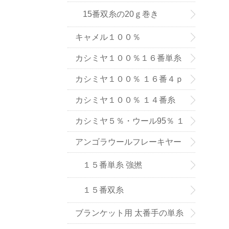
15番双糸の20ｇ巻き
キャメル１００％
カシミヤ１００％１６番単糸
（手織り用） ６色
カシミヤ１００％ １６番４ｐ
ｌｙ手編み用（中細タイプ）
カシミヤ１００％ １４番糸
（在庫限りで販売終了）
カシミヤ５％・ウール95％ １
６番単糸
アンゴラウールフレーキヤー
ン １５番糸
１５番単糸 強撚
１５番双糸
ブランケット用 太番手の単糸