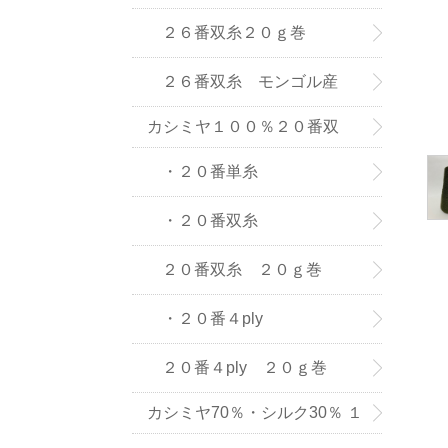
(株) の紡績糸
２６番双糸２０ｇ巻
２６番双糸 モンゴル産
カシミヤ１００％２０番双
糸・単糸
・２０番単糸
・２０番双糸
２０番双糸 ２０ｇ巻
・２０番４ply
２０番４ply ２０ｇ巻
カシミヤ70％・シルク30％ １