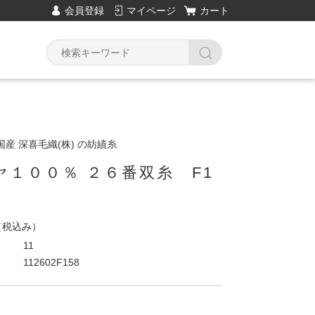
会員登録
マイページ
カート
産 深喜毛織(株) の紡績糸
ヤ１００％ ２６番双糸 F1
（税込み）
11
112602F158