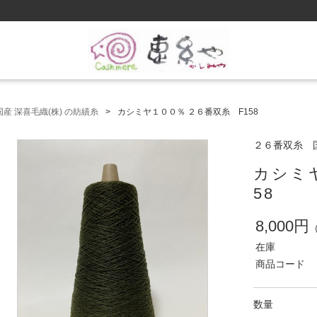
産 深喜毛織(株) の紡績糸
カシミヤ１００％ ２６番双糸 F158
２６番双糸 国
カシミ
58
8,000円
在庫
商品コード
数量