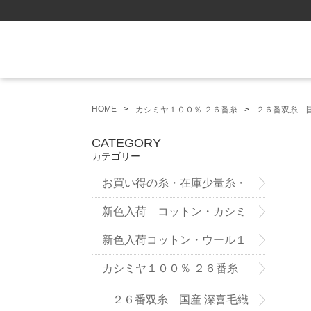
HOME
カシミヤ１００％ ２６番糸
２６番双糸 国
CATEGORY
カテゴリー
お買い得の糸・在庫少量糸・
試作品
新色入荷 コットン・カシミ
ヤ ７５番糸3ply
新色入荷コットン・ウール１
２番双糸
カシミヤ１００％ ２６番糸
２６番双糸 国産 深喜毛織