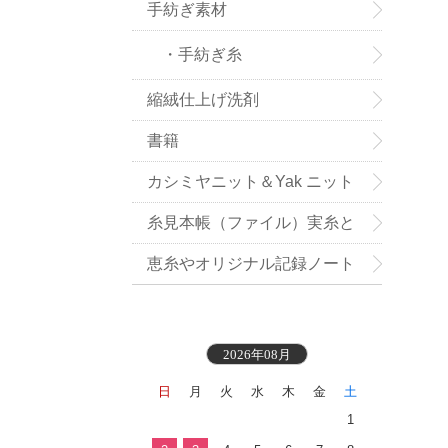
手紡ぎ素材
・手紡ぎ糸
縮絨仕上げ洗剤
書籍
カシミヤニット＆Yak ニット
小物お買い得
糸見本帳（ファイル）実糸と
織地見本付き
恵糸やオリジナル記録ノート
2026年08月
日
月
火
水
木
金
土
1