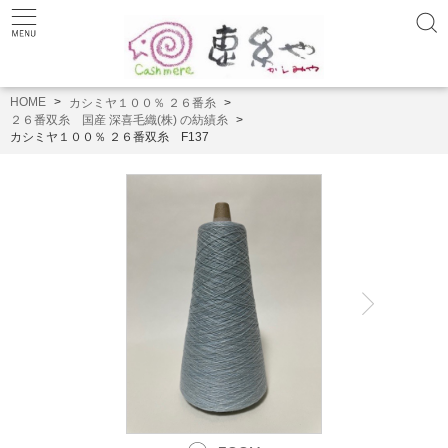
HOME
カシミヤ１００％ ２６番糸
２６番双糸 国産 深喜毛織(株) の紡績糸
カシミヤ１００％ ２６番双糸 F137