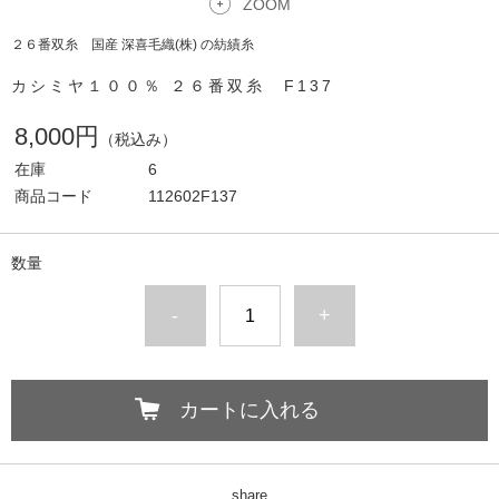
ZOOM
２６番双糸 国産 深喜毛織(株) の紡績糸
カシミヤ１００％ ２６番双糸 F137
8,000円
（税込み）
在庫
6
商品コード
112602F137
数量
-
+
カートに入れる
share