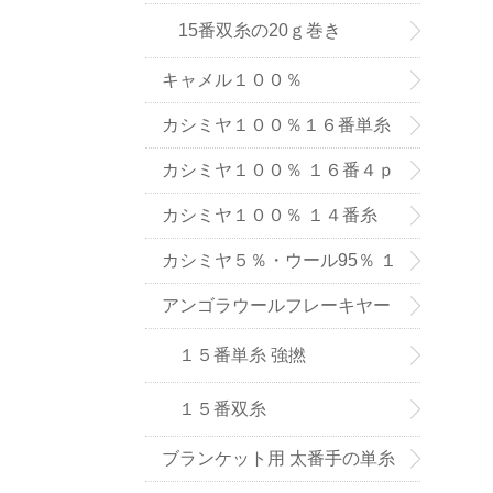
15番双糸の20ｇ巻き
キャメル１００％
カシミヤ１００％１６番単糸
（手織り用） ６色
カシミヤ１００％ １６番４ｐ
ｌｙ手編み用（中細タイプ）
カシミヤ１００％ １４番糸
（在庫限りで販売終了）
カシミヤ５％・ウール95％ １
６番単糸
アンゴラウールフレーキヤー
ン １５番糸
１５番単糸 強撚
１５番双糸
ブランケット用 太番手の単糸