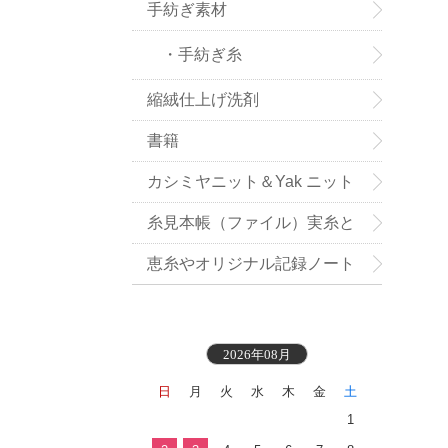
手紡ぎ素材
・手紡ぎ糸
縮絨仕上げ洗剤
書籍
カシミヤニット＆Yak ニット
小物お買い得
糸見本帳（ファイル）実糸と
織地見本付き
恵糸やオリジナル記録ノート
2026年08月
日
月
火
水
木
金
土
1