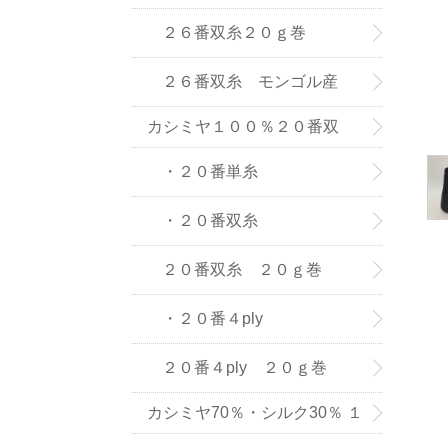
(株) の紡績糸
２６番双糸２０ｇ巻
２６番双糸 モンゴル産
カシミヤ１００％２０番双
糸・単糸
・２０番単糸
・２０番双糸
２０番双糸 ２０ｇ巻
・２０番４ply
２０番４ply ２０ｇ巻
カシミヤ70％・シルク30％ １