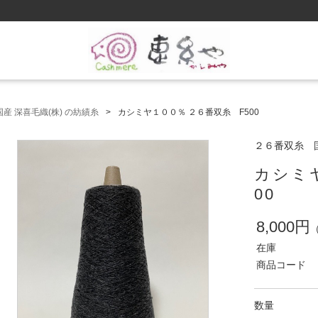
産 深喜毛織(株) の紡績糸
カシミヤ１００％ ２６番双糸 F500
２６番双糸 国
カシミ
00
8,000円
在庫
商品コード
数量