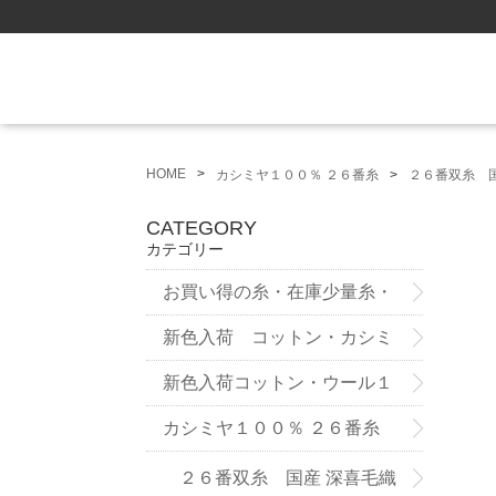
HOME
カシミヤ１００％ ２６番糸
２６番双糸 国
CATEGORY
カテゴリー
お買い得の糸・在庫少量糸・
試作品
新色入荷 コットン・カシミ
ヤ ７５番糸3ply
新色入荷コットン・ウール１
２番双糸
カシミヤ１００％ ２６番糸
２６番双糸 国産 深喜毛織