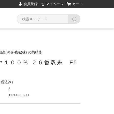
会員登録
マイページ
カート
産 深喜毛織(株) の紡績糸
ヤ１００％ ２６番双糸 F5
（税込み）
3
112602F500