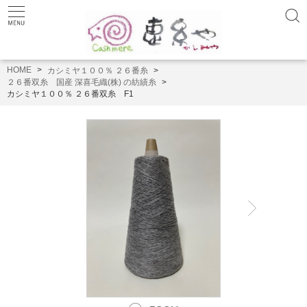
HOME
カシミヤ１００％ ２６番糸
２６番双糸 国産 深喜毛織(株) の紡績糸
カシミヤ１００％ ２６番双糸 F1