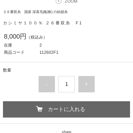
ZOOM
２６番双糸 国産 深喜毛織(株) の紡績糸
カシミヤ１００％ ２６番双糸 F1
8,000円
（税込み）
在庫
2
商品コード
112602F1
数量
-
+
カートに入れる
share