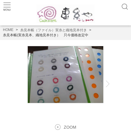
HOME
糸見本帳（ファイル）実糸と織地見本付き
糸見本帳(実糸見本、織地見本付き） 只今価格改定中
ZOOM