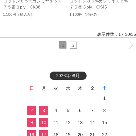
コットン８５%カシミヤ１５%
コットン８５%カシミヤ１５%
７５番３ply CK38
７５番３ply CK45
1,100円
（税込み）
1,100円
（税込み）
表示件数：1～30/35
1
2
2026年08月
日
月
火
水
木
金
土
1
2
3
4
5
6
7
8
9
10
11
12
13
14
15
16
17
18
19
20
21
22