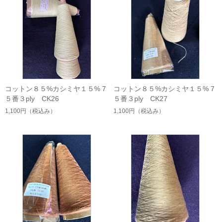
コットン８５%カシミヤ１５% 7
コットン８５%カシミヤ１５% 7
５番３ply CK26
５番３ply CK27
1,100円
（税込み）
1,100円
（税込み）