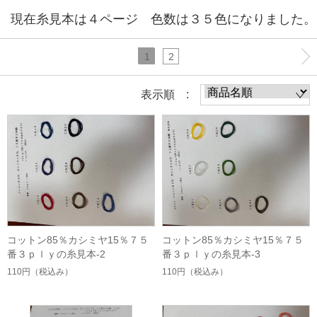
現在糸見本は４ページ 色数は３５色になりました。
1
2
表示順 :
コットン85％カシミヤ15％７５
コットン85％カシミヤ15％７５
番３ｐｌｙの糸見本-2
番３ｐｌｙの糸見本-3
110円
（税込み）
110円
（税込み）