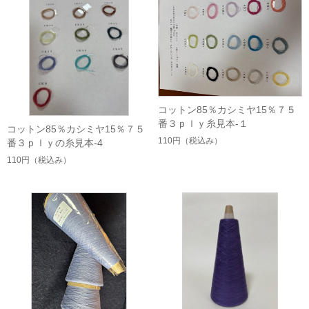
コットン85％カシミヤ15％７５
番３ｐｌｙ糸見本-１
コットン85％カシミヤ15％７５
110円
（税込み）
番３ｐｌｙの糸見本-4
110円
（税込み）